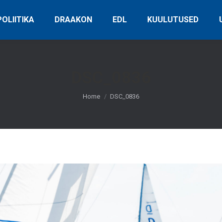
OLIITIKA
DRAAKON
EDL
KUULUTUSED
DSC_0836
You are here:
Home
DSC_0836