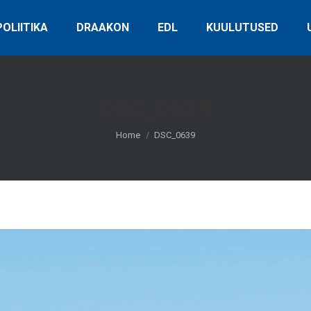
OLIITIKA
DRAAKON
EDL
KUULUTUSED
DSC_0639
You are here:
Home
DSC_0639